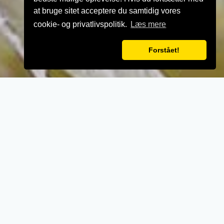
at bruge sitet acceptere du samtidig vores
cookie- og privatlivspolitik.
Læs mere
Forstået!
VELKOMMEN TIL
Babas Pizza &
Kebabhouse