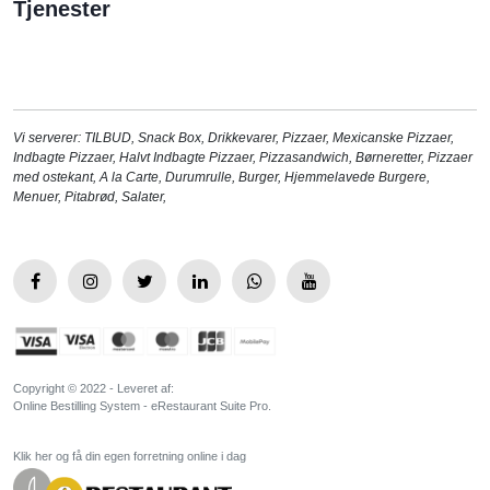
Tjenester
Vi serverer:
TILBUD
,
Snack Box
,
Drikkevarer
,
Pizzaer
,
Mexicanske Pizzaer
,
Indbagte Pizzaer
,
Halvt Indbagte Pizzaer
,
Pizzasandwich
,
Børneretter
,
Pizzaer
med ostekant
,
A la Carte
,
Durumrulle
,
Burger
,
Hjemmelavede Burgere
,
Menuer
,
Pitabrød
,
Salater
,
Copyright © 2022 - Leveret af:
Online Bestilling System - eRestaurant Suite Pro.
Klik her og få din egen forretning online i dag